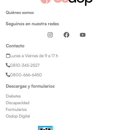
Quiénes somos
Seguinos en nuestra redes
I
F
Y
n
a
o
s
c
u
Contacto
t
e
t
a
b
u
Lunes a Viernes de 9 a 17 h
g
o
b
0810-345-2527
r
o
e
a
k
0800-666-6450
m
Descargas y formularios
Diabetes
Discapacidad
Formularios
Osdop Digital