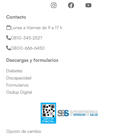
I
F
Y
n
a
o
s
c
u
Contacto
t
e
t
a
b
u
Lunes a Viernes de 9 a 17 h
g
o
b
0810-345-2527
r
o
e
a
k
0800-666-6450
m
Descargas y formularios
Diabetes
Discapacidad
Formularios
Osdop Digital
Opción de cambio