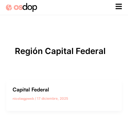
Ir
al
contenido
Región Capital Federal
Capital Federal
nicolasgpweb
/
17 diciembre, 2025