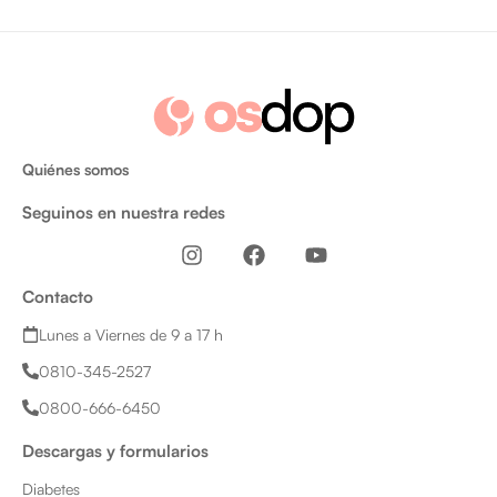
Quiénes somos
Seguinos en nuestra redes
I
F
Y
n
a
o
s
c
u
Contacto
t
e
t
a
b
u
Lunes a Viernes de 9 a 17 h
g
o
b
0810-345-2527
r
o
e
a
k
0800-666-6450
m
Descargas y formularios
Diabetes