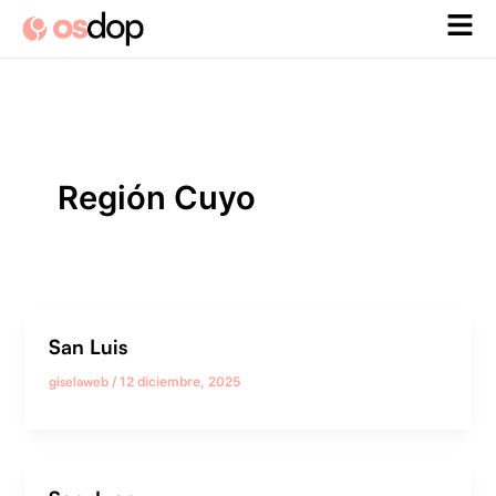
Ir
al
contenido
Región Cuyo
San Luis
giselaweb
/
12 diciembre, 2025