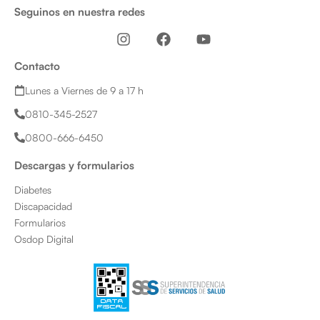
Seguinos en nuestra redes
I
F
Y
n
a
o
s
c
u
Contacto
t
e
t
a
b
u
Lunes a Viernes de 9 a 17 h
g
o
b
0810-345-2527
r
o
e
a
k
0800-666-6450
m
Descargas y formularios
Diabetes
Discapacidad
Formularios
Osdop Digital