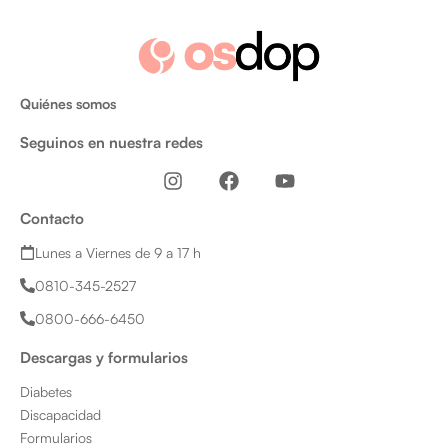
Quiénes somos
Seguinos en nuestra redes
I
F
Y
n
a
o
s
c
u
Contacto
t
e
t
a
b
u
Lunes a Viernes de 9 a 17 h
g
o
b
0810-345-2527
r
o
e
a
k
0800-666-6450
m
Descargas y formularios
Diabetes
Discapacidad
Formularios