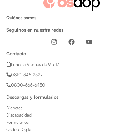
Quiénes somos
Seguinos en nuestra redes
I
F
Y
n
a
o
s
c
u
Contacto
t
e
t
a
b
u
Lunes a Viernes de 9 a 17 h
g
o
b
0810-345-2527
r
o
e
a
k
0800-666-6450
m
Descargas y formularios
Diabetes
Discapacidad
Formularios
Osdop Digital