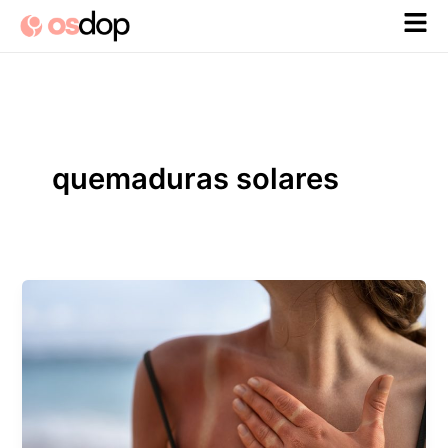
Ir
al
contenido
quemaduras solares