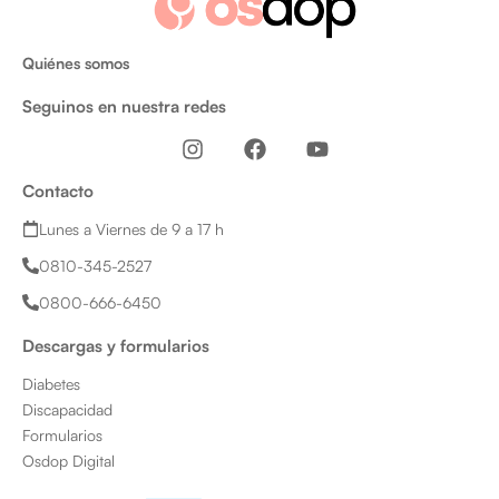
Quiénes somos
Seguinos en nuestra redes
I
F
Y
n
a
o
s
c
u
Contacto
t
e
t
a
b
u
Lunes a Viernes de 9 a 17 h
g
o
b
0810-345-2527
r
o
e
a
k
0800-666-6450
m
Descargas y formularios
Diabetes
Discapacidad
Formularios
Osdop Digital