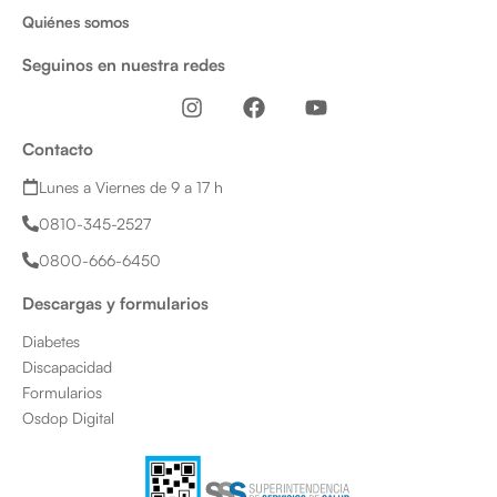
Quiénes somos
Seguinos en nuestra redes
I
F
Y
n
a
o
s
c
u
Contacto
t
e
t
a
b
u
Lunes a Viernes de 9 a 17 h
g
o
b
0810-345-2527
r
o
e
a
k
0800-666-6450
m
Descargas y formularios
Diabetes
Discapacidad
Formularios
Osdop Digital