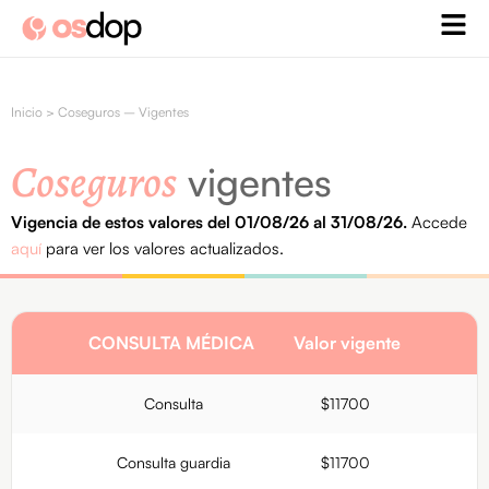
Ir
al
contenido
Inicio
>
Coseguros – Vigentes
Coseguros
vigentes
Vigencia de estos valores del 01/08/26 al 31/08/26.
Accede
aquí
para ver los valores actualizados.
CONSULTA MÉDICA
Valor vigente
Consulta
$11700
Consulta guardia
$11700