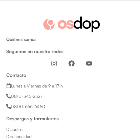
Quiénes somos
Seguinos en nuestra redes
I
F
Y
n
a
o
s
c
u
Contacto
t
e
t
a
b
u
Lunes a Viernes de 9 a 17 h
g
o
b
0810-345-2527
r
o
e
a
k
0800-666-6450
m
Descargas y formularios
Diabetes
Discapacidad