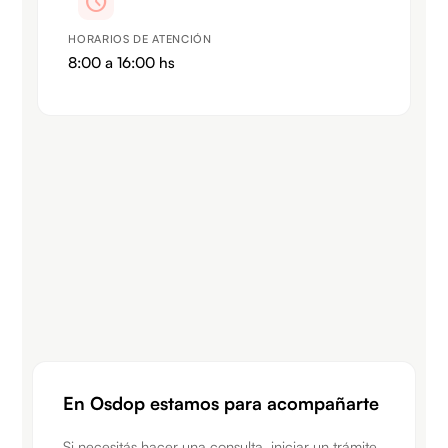
schedule
HORARIOS DE ATENCIÓN
8:00 a 16:00 hs
En Osdop estamos para acompañarte​
Si necesitás hacer una consulta, iniciar un trámite