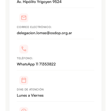
Av. Hipólito Yrigoyen 9524
mail
CORREO ELECTRÓNICO:
delegacion.lomas@osdop.org.ar
call
TELÉFONO:
WhatsApp 11 71353822
calendar_today
DÍAS DE ATENCIÓN
Lunes a Viernes