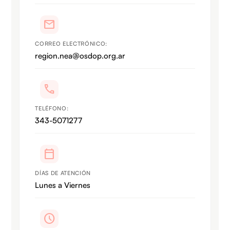
mail
CORREO ELECTRÓNICO:
region.nea@osdop.org.ar
call
TELÉFONO:
343-5071277
calendar_today
DÍAS DE ATENCIÓN
Lunes a Viernes
schedule