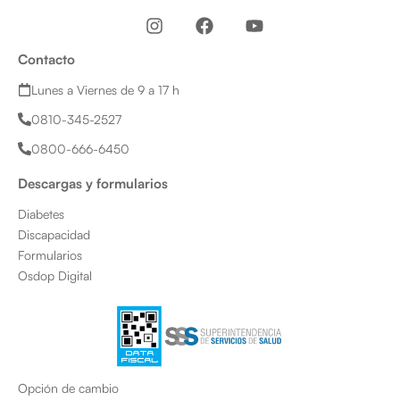
I
F
Y
n
a
o
s
c
u
Contacto
t
e
t
a
b
u
Lunes a Viernes de 9 a 17 h
g
o
b
0810-345-2527
r
o
e
a
k
0800-666-6450
m
Descargas y formularios
Diabetes
Discapacidad
Formularios
Osdop Digital
Opción de cambio