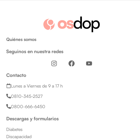
Quiénes somos
Seguinos en nuestra redes
I
F
Y
n
a
o
s
c
u
Contacto
t
e
t
a
b
u
Lunes a Viernes de 9 a 17 h
g
o
b
0810-345-2527
r
o
e
a
k
0800-666-6450
m
Descargas y formularios
Diabetes
Discapacidad