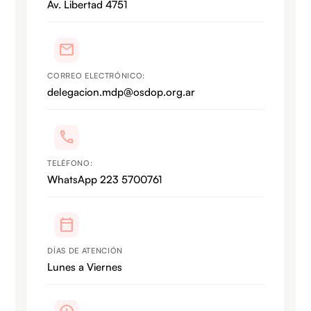
Av. Libertad 4751
mail
CORREO ELECTRÓNICO:
delegacion.mdp@osdop.org.ar
call
TELÉFONO:
WhatsApp 223 5700761
calendar_today
DÍAS DE ATENCIÓN
Lunes a Viernes