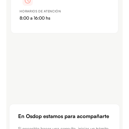
schedule
HORARIOS DE ATENCIÓN
8:00 a 16:00 hs
En Osdop estamos para acompañarte​
Si necesitás hacer una consulta, iniciar un trámite