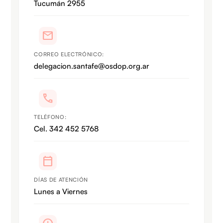
Tucumán 2955
mail
CORREO ELECTRÓNICO:
delegacion.santafe@osdop.org.ar
call
TELÉFONO:
Cel. 342 452 5768
calendar_today
DÍAS DE ATENCIÓN
Lunes a Viernes