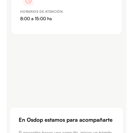
schedule
HORARIOS DE ATENCIÓN
8:00 a 15:00 hs
En Osdop estamos para acompañarte​
Si necesitás hacer una consulta, iniciar un trámite