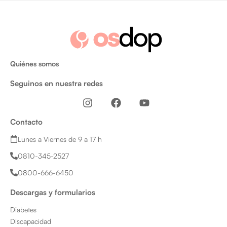
Quiénes somos
Seguinos en nuestra redes
I
F
Y
n
a
o
s
c
u
Contacto
t
e
t
a
b
u
Lunes a Viernes de 9 a 17 h
g
o
b
0810-345-2527
r
o
e
a
k
0800-666-6450
m
Descargas y formularios
Diabetes
Discapacidad