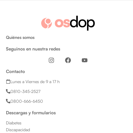
Quiénes somos
Seguinos en nuestra redes
I
F
Y
n
a
o
s
c
u
Contacto
t
e
t
a
b
u
Lunes a Viernes de 9 a 17 h
g
o
b
0810-345-2527
r
o
e
a
k
0800-666-6450
m
Descargas y formularios
Diabetes
Discapacidad