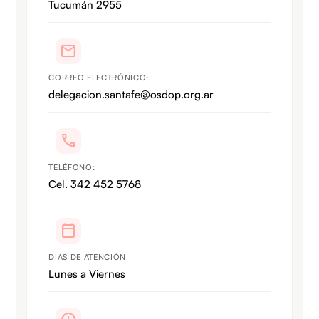
Tucumán 2955
mail
CORREO ELECTRÓNICO:
delegacion.santafe@osdop.org.ar
call
TELÉFONO:
Cel. 342 452 5768
calendar_today
DÍAS DE ATENCIÓN
Lunes a Viernes