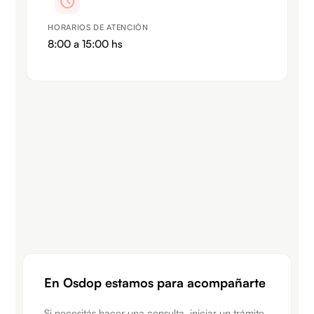
schedule
HORARIOS DE ATENCIÓN
8:00 a 15:00 hs
En Osdop estamos para acompañarte​
Si necesitás hacer una consulta, iniciar un trámite