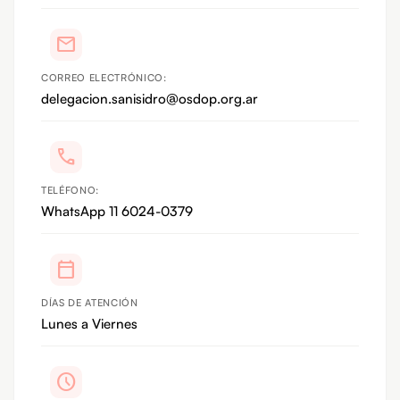
mail
CORREO ELECTRÓNICO:
delegacion.sanisidro@osdop.org.ar
call
TELÉFONO:
WhatsApp 11 6024-0379
calendar_today
DÍAS DE ATENCIÓN
Lunes a Viernes
schedule