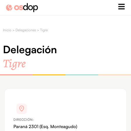
Ir
al
contenido
Inicio
>
Delegaciones
>
Tigre
Delegación
Tigre
location_on
DIRECCIÓN:
Paraná 2301 (Esq. Monteagudo)