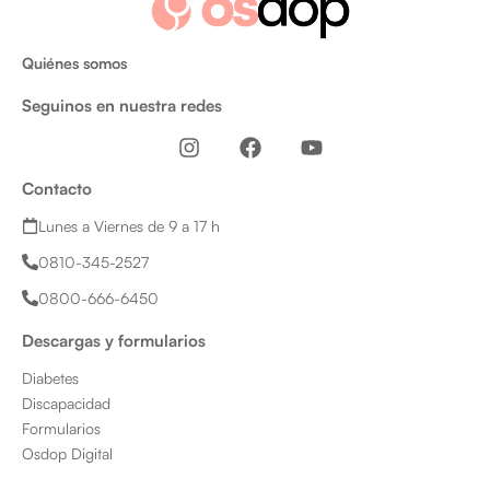
Quiénes somos
Seguinos en nuestra redes
I
F
Y
n
a
o
s
c
u
Contacto
t
e
t
a
b
u
Lunes a Viernes de 9 a 17 h
g
o
b
0810-345-2527
r
o
e
a
k
0800-666-6450
m
Descargas y formularios
Diabetes
Discapacidad
Formularios
Osdop Digital