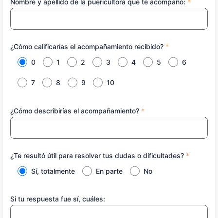
Nombre y apellido de la puericultora que te acompañó:
*
¿Cómo calificarías el acompañamiento recibido?
*
0
1
2
3
4
5
6
7
8
9
10
¿Cómo describirías el acompañamiento?
*
¿Te resultó útil para resolver tus dudas o dificultades?
*
Sí, totalmente
En parte
No
Si tu respuesta fue sí, cuáles: