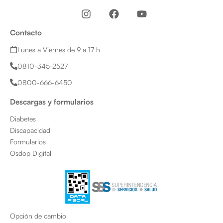
I
F
Y
n
a
o
s
c
u
Contacto
t
e
t
a
b
u
Lunes a Viernes de 9 a 17 h
g
o
b
0810-345-2527
r
o
e
a
k
0800-666-6450
m
Descargas y formularios
Diabetes
Discapacidad
Formularios
Osdop Digital
Opción de cambio