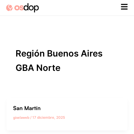
Ir
al
contenido
Región Buenos Aires
GBA Norte
San Martín
giselaweb
/
17 diciembre, 2025