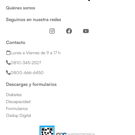
Quiénes somos
Seguinos en nuestra redes
I
F
Y
n
a
o
s
c
u
Contacto
t
e
t
a
b
u
Lunes a Viernes de 9 a 17 h
g
o
b
0810-345-2527
r
o
e
a
k
0800-666-6450
m
Descargas y formularios
Diabetes
Discapacidad
Formularios
Osdop Digital