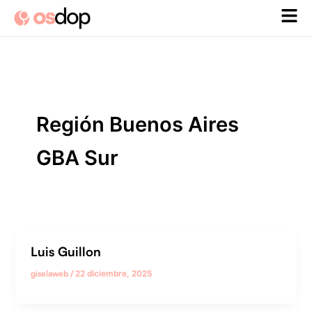
Ir
al
contenido
Región Buenos Aires
GBA Sur
Luis Guillon
giselaweb
/
22 diciembre, 2025