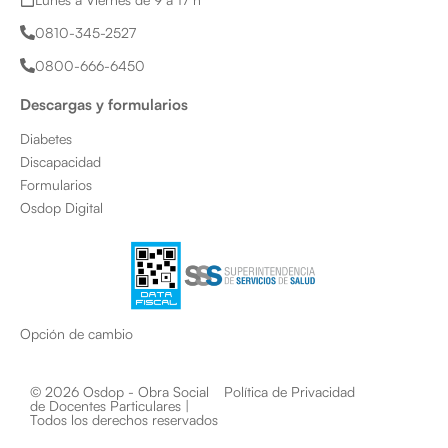
g
o
b
0810-345-2527
r
o
e
a
k
0800-666-6450
m
Descargas y formularios
Diabetes
Discapacidad
Formularios
Osdop Digital
Opción de cambio
© 2026 Osdop - Obra Social
Política de Privacidad
de Docentes Particulares |
Todos los derechos reservados​