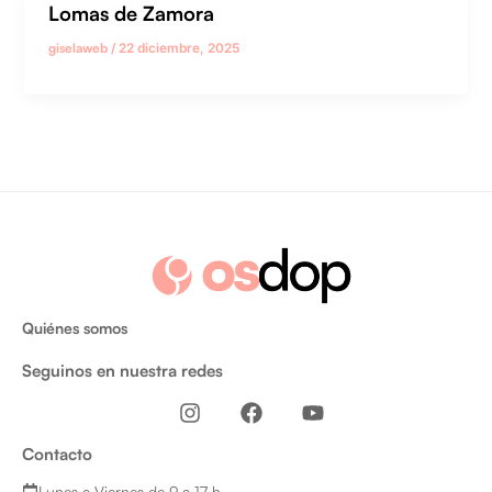
Lomas de Zamora
giselaweb
/
22 diciembre, 2025
Quiénes somos
Seguinos en nuestra redes
I
F
Y
n
a
o
s
c
u
Contacto
t
e
t
a
b
u
Lunes a Viernes de 9 a 17 h