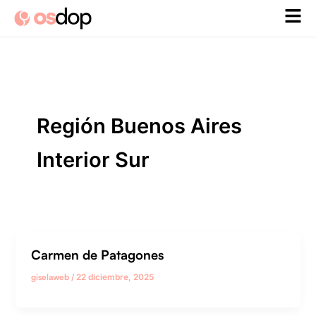
Ir
al
contenido
Región Buenos Aires
Interior Sur
Carmen de Patagones
giselaweb
/
22 diciembre, 2025