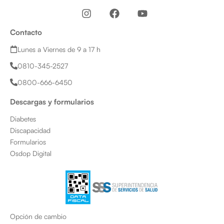
I
F
Y
n
a
o
s
c
u
Contacto
t
e
t
a
b
u
Lunes a Viernes de 9 a 17 h
g
o
b
0810-345-2527
r
o
e
a
k
0800-666-6450
m
Descargas y formularios
Diabetes
Discapacidad
Formularios
Osdop Digital
Opción de cambio