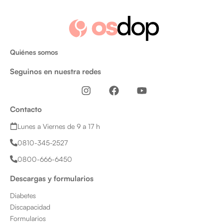
Quiénes somos
Seguinos en nuestra redes
I
F
Y
n
a
o
s
c
u
Contacto
t
e
t
a
b
u
Lunes a Viernes de 9 a 17 h
g
o
b
0810-345-2527
r
o
e
a
k
0800-666-6450
m
Descargas y formularios
Diabetes
Discapacidad
Formularios