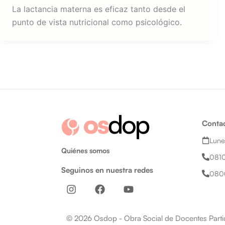
La lactancia materna es eficaz tanto desde el
punto de vista nutricional como psicológico.
Conta
Lunes
Quiénes somos
081
Seguinos en nuestra redes
080
I
F
Y
n
a
o
s
c
u
t
e
t
© 2026 Osdop - Obra Social de Docentes Partic
a
b
u