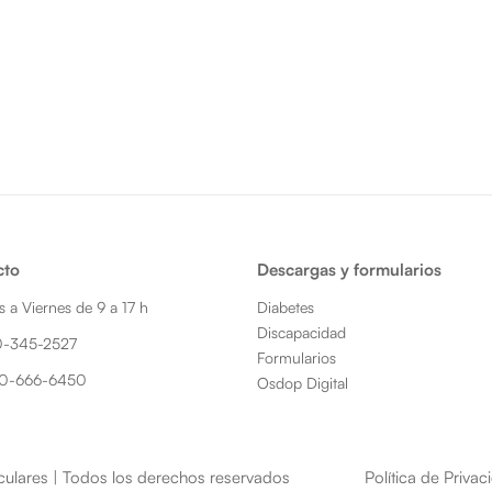
cto
Descargas y formularios
 a Viernes de 9 a 17 h
Diabetes
Discapacidad
0-345-2527
Formularios
0-666-6450
Osdop Digital
ulares | Todos los derechos reservados​
Política de Privac