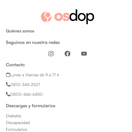
Quiénes somos
Seguinos en nuestra redes
I
F
Y
n
a
o
s
c
u
Contacto
t
e
t
a
b
u
Lunes a Viernes de 9 a 17 h
g
o
b
0810-345-2527
r
o
e
a
k
0800-666-6450
m
Descargas y formularios
Diabetes
Discapacidad
Formularios