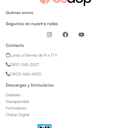
Quiénes somos
Seguinos en nuestra redes
I
F
Y
n
a
o
s
c
u
Contacto
t
e
t
a
b
u
Lunes a Viernes de 9 a 17 h
g
o
b
0810-345-2527
r
o
e
a
k
0800-666-6450
m
Descargas y formularios
Diabetes
Discapacidad
Formularios
Osdop Digital