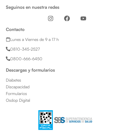
Seguinos en nuestra redes
I
F
Y
n
a
o
s
c
u
Contacto
t
e
t
a
b
u
Lunes a Viernes de 9 a 17 h
g
o
b
0810-345-2527
r
o
e
a
k
0800-666-6450
m
Descargas y formularios
Diabetes
Discapacidad
Formularios
Osdop Digital