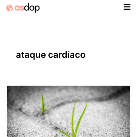
Ir
al
contenido
ataque cardíaco