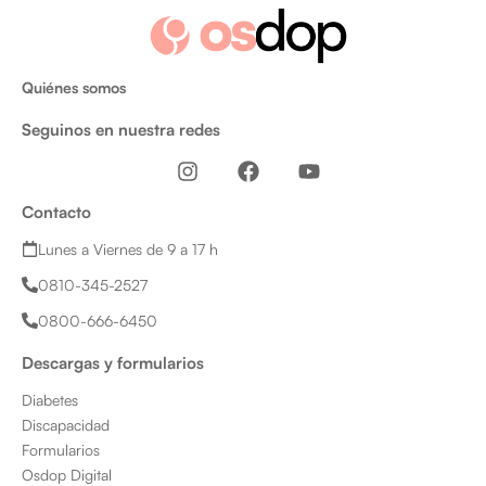
Quiénes somos
Seguinos en nuestra redes
I
F
Y
n
a
o
s
c
u
Contacto
t
e
t
a
b
u
Lunes a Viernes de 9 a 17 h
g
o
b
0810-345-2527
r
o
e
a
k
0800-666-6450
m
Descargas y formularios
Diabetes
Discapacidad
Formularios
Osdop Digital