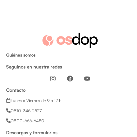
Quiénes somos
Seguinos en nuestra redes
I
F
Y
n
a
o
s
c
u
Contacto
t
e
t
a
b
u
Lunes a Viernes de 9 a 17 h
g
o
b
0810-345-2527
r
o
e
a
k
0800-666-6450
m
Descargas y formularios