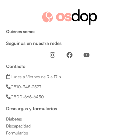
Quiénes somos
Seguinos en nuestra redes
I
F
Y
n
a
o
s
c
u
Contacto
t
e
t
a
b
u
Lunes a Viernes de 9 a 17 h
g
o
b
0810-345-2527
r
o
e
a
k
0800-666-6450
m
Descargas y formularios
Diabetes
Discapacidad
Formularios