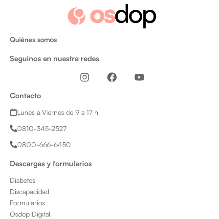
Quiénes somos
Seguinos en nuestra redes
I
F
Y
n
a
o
s
c
u
Contacto
t
e
t
a
b
u
Lunes a Viernes de 9 a 17 h
g
o
b
0810-345-2527
r
o
e
a
k
0800-666-6450
m
Descargas y formularios
Diabetes
Discapacidad
Formularios
Osdop Digital