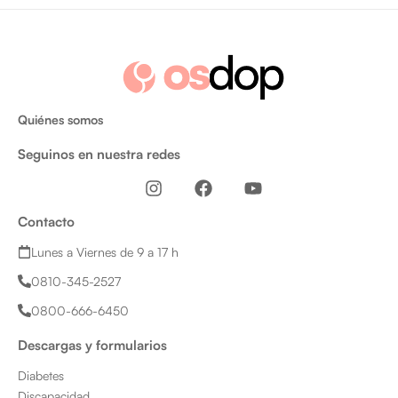
Quiénes somos
Seguinos en nuestra redes
I
F
Y
n
a
o
s
c
u
Contacto
t
e
t
a
b
u
Lunes a Viernes de 9 a 17 h
g
o
b
0810-345-2527
r
o
e
a
k
0800-666-6450
m
Descargas y formularios
Diabetes
Discapacidad