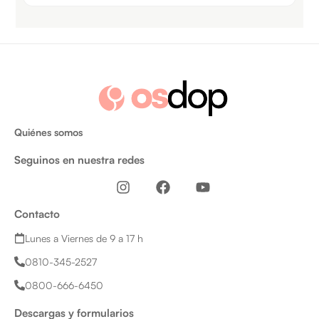
Quiénes somos
Seguinos en nuestra redes
I
F
Y
n
a
o
s
c
u
Contacto
t
e
t
a
b
u
Lunes a Viernes de 9 a 17 h
g
o
b
0810-345-2527
r
o
e
a
k
0800-666-6450
m
Descargas y formularios