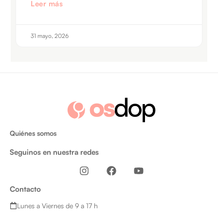
Leer más
31 mayo, 2026
Quiénes somos
Seguinos en nuestra redes
I
F
Y
n
a
o
s
c
u
Contacto
t
e
t
a
b
u
Lunes a Viernes de 9 a 17 h
g
o
b