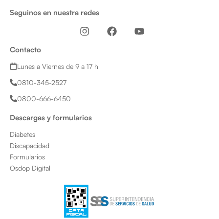
Seguinos en nuestra redes
I
F
Y
n
a
o
s
c
u
Contacto
t
e
t
a
b
u
Lunes a Viernes de 9 a 17 h
g
o
b
0810-345-2527
r
o
e
a
k
0800-666-6450
m
Descargas y formularios
Diabetes
Discapacidad
Formularios
Osdop Digital