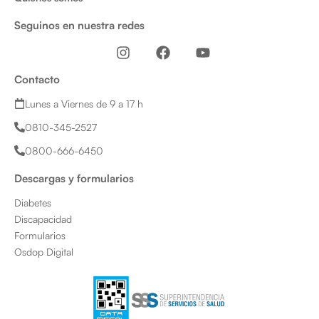
Seguinos en nuestra redes
I
F
Y
n
a
o
s
c
u
Contacto
t
e
t
a
b
u
Lunes a Viernes de 9 a 17 h
g
o
b
0810-345-2527
r
o
e
a
k
0800-666-6450
m
Descargas y formularios
Diabetes
Discapacidad
Formularios
Osdop Digital