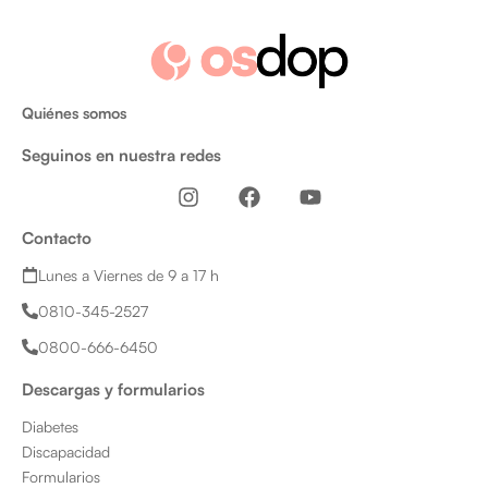
Quiénes somos
Seguinos en nuestra redes
I
F
Y
n
a
o
s
c
u
Contacto
t
e
t
a
b
u
Lunes a Viernes de 9 a 17 h
g
o
b
0810-345-2527
r
o
e
a
k
0800-666-6450
m
Descargas y formularios
Diabetes
Discapacidad
Formularios